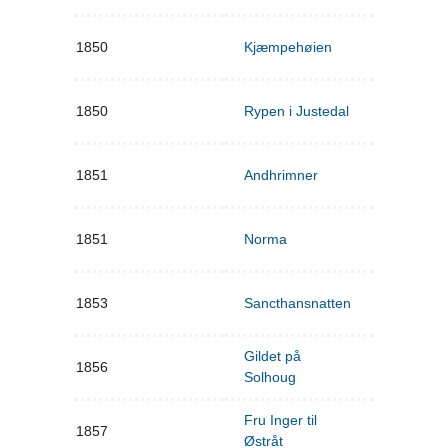
1850
Kjæmpehøien
1850
Rypen i Justedal
1851
Andhrimner
1851
Norma
1853
Sancthansnatten
Gildet på
1856
Solhoug
Fru Inger til
1857
Østråt