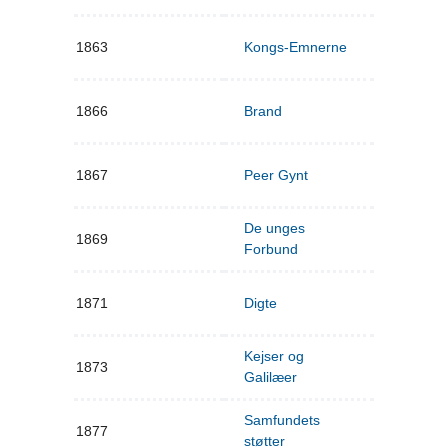
1863
Kongs-Emnerne
1866
Brand
1867
Peer Gynt
De unges
1869
Forbund
1871
Digte
Kejser og
1873
Galilæer
Samfundets
1877
støtter