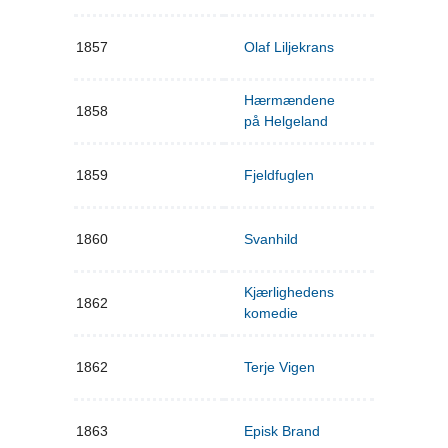
1857
Olaf Liljekrans
Hærmændene
1858
på Helgeland
1859
Fjeldfuglen
1860
Svanhild
Kjærlighedens
1862
komedie
1862
Terje Vigen
1863
Episk Brand