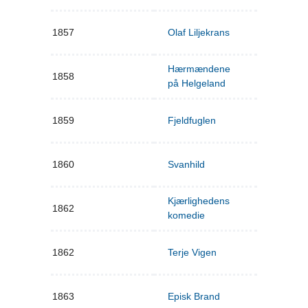
1857
Olaf Liljekrans
Hærmændene
1858
på Helgeland
1859
Fjeldfuglen
1860
Svanhild
Kjærlighedens
1862
komedie
1862
Terje Vigen
1863
Episk Brand