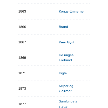
1863
Kongs-Emnerne
1866
Brand
1867
Peer Gynt
De unges
1869
Forbund
1871
Digte
Kejser og
1873
Galilæer
Samfundets
1877
støtter