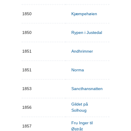
1850
Kjæmpehøien
1850
Rypen i Justedal
1851
Andhrimner
1851
Norma
1853
Sancthansnatten
Gildet på
1856
Solhoug
Fru Inger til
1857
Østråt