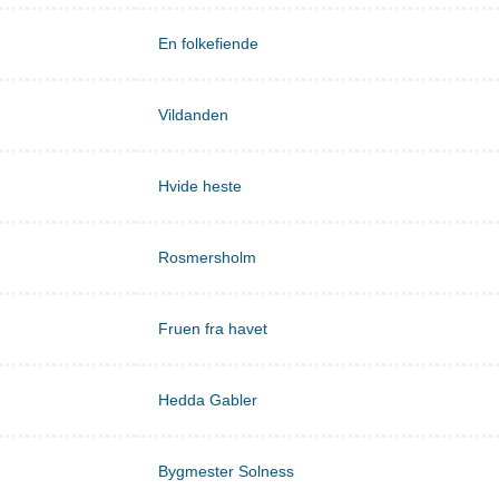
En folkefiende
Vildanden
Hvide heste
Rosmersholm
Fruen fra havet
Hedda Gabler
Bygmester Solness