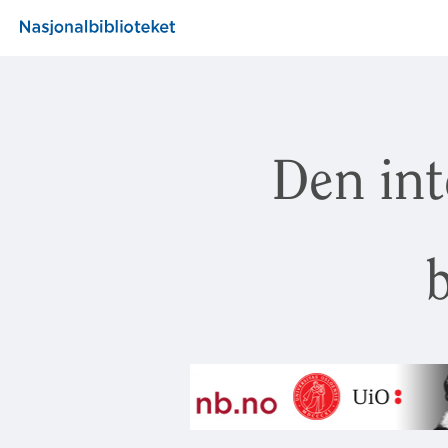
Den int
b