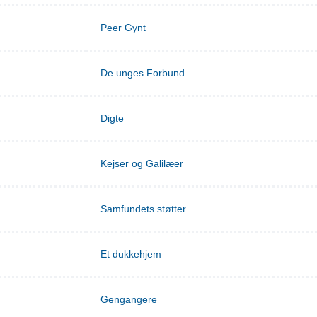
Peer Gynt
De unges Forbund
Digte
Kejser og Galilæer
Samfundets støtter
Et dukkehjem
Gengangere