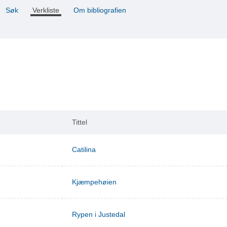
Søk
Verkliste
Om bibliografien
Tittel
Catilina
Kjæmpehøien
Rypen i Justedal