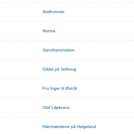
Andhrimner
Norma
Sancthansnatten
Gildet på Solhoug
Fru Inger til Østråt
Olaf Liljekrans
Hærmændene på Helgeland