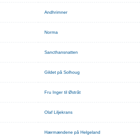
Andhrimner
Norma
Sancthansnatten
Gildet på Solhoug
Fru Inger til Østråt
Olaf Liljekrans
Hærmændene på Helgeland