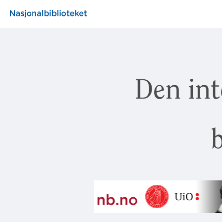
Den int
b