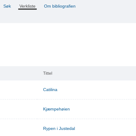
Søk
Verkliste
Om bibliografien
Tittel
Catilina
Kjæmpehøien
Rypen i Justedal