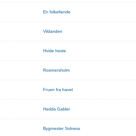
En folkefiende
Vildanden
Hvide heste
Rosmersholm
Fruen fra havet
Hedda Gabler
Bygmester Solness