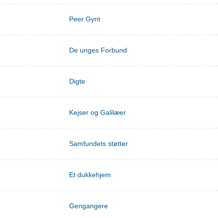
Peer Gynt
De unges Forbund
Digte
Kejser og Galilæer
Samfundets støtter
Et dukkehjem
Gengangere