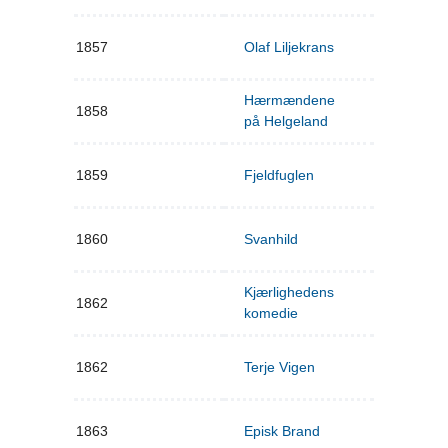
1857
Olaf Liljekrans
Hærmændene
1858
på Helgeland
1859
Fjeldfuglen
1860
Svanhild
Kjærlighedens
1862
komedie
1862
Terje Vigen
1863
Episk Brand