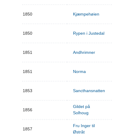
1850
Kjæmpehøien
1850
Rypen i Justedal
1851
Andhrimner
1851
Norma
1853
Sancthansnatten
Gildet på
1856
Solhoug
Fru Inger til
1857
Østråt