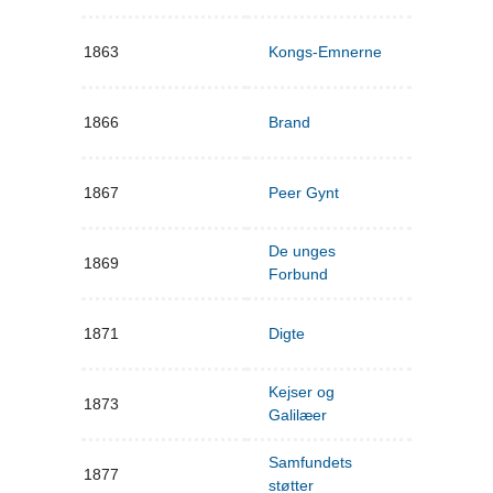
1863
Kongs-Emnerne
1866
Brand
1867
Peer Gynt
De unges
1869
Forbund
1871
Digte
Kejser og
1873
Galilæer
Samfundets
1877
støtter