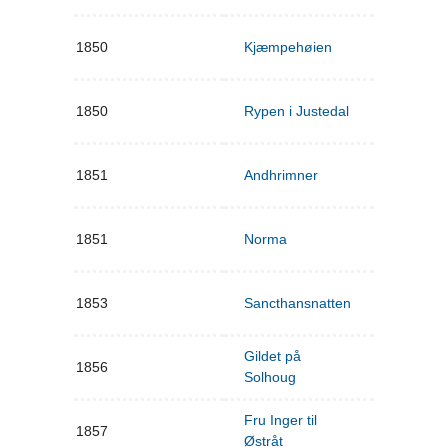
1850
Kjæmpehøien
1850
Rypen i Justedal
1851
Andhrimner
1851
Norma
1853
Sancthansnatten
Gildet på
1856
Solhoug
Fru Inger til
1857
Østråt