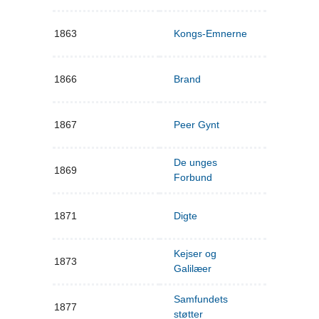
1863
Kongs-Emnerne
1866
Brand
1867
Peer Gynt
De unges
1869
Forbund
1871
Digte
Kejser og
1873
Galilæer
Samfundets
1877
støtter