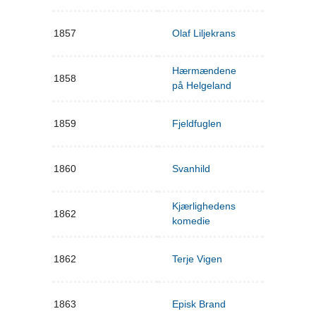
1857
Olaf Liljekrans
Hærmændene
1858
på Helgeland
1859
Fjeldfuglen
1860
Svanhild
Kjærlighedens
1862
komedie
1862
Terje Vigen
1863
Episk Brand