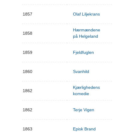
1857
Olaf Liljekrans
Hærmændene
1858
på Helgeland
1859
Fjeldfuglen
1860
Svanhild
Kjærlighedens
1862
komedie
1862
Terje Vigen
1863
Episk Brand