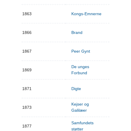
1863
Kongs-Emnerne
1866
Brand
1867
Peer Gynt
De unges
1869
Forbund
1871
Digte
Kejser og
1873
Galilæer
Samfundets
1877
støtter