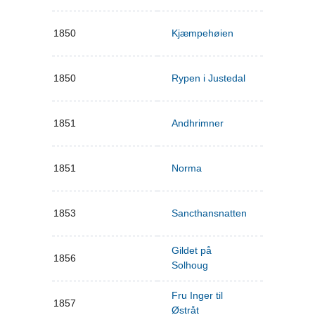
1850
Kjæmpehøien
1850
Rypen i Justedal
1851
Andhrimner
1851
Norma
1853
Sancthansnatten
Gildet på
1856
Solhoug
Fru Inger til
1857
Østråt