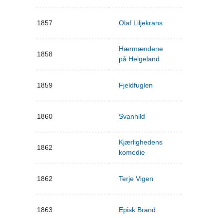
1857
Olaf Liljekrans
Hærmændene
1858
på Helgeland
1859
Fjeldfuglen
1860
Svanhild
Kjærlighedens
1862
komedie
1862
Terje Vigen
1863
Episk Brand