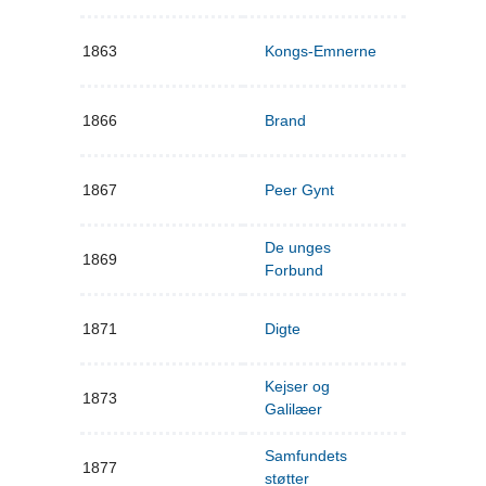
1863
Kongs-Emnerne
1866
Brand
1867
Peer Gynt
De unges
1869
Forbund
1871
Digte
Kejser og
1873
Galilæer
Samfundets
1877
støtter