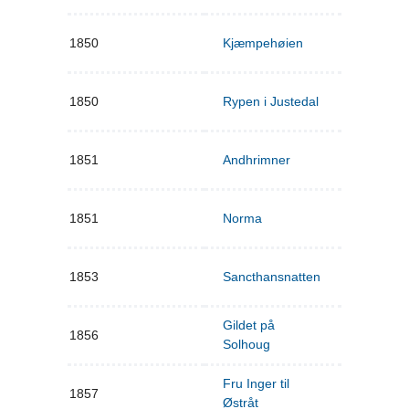
1850
Kjæmpehøien
1850
Rypen i Justedal
1851
Andhrimner
1851
Norma
1853
Sancthansnatten
Gildet på
1856
Solhoug
Fru Inger til
1857
Østråt