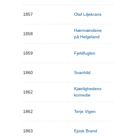
1857
Olaf Liljekrans
Hærmændene
1858
på Helgeland
1859
Fjeldfuglen
1860
Svanhild
Kjærlighedens
1862
komedie
1862
Terje Vigen
1863
Episk Brand