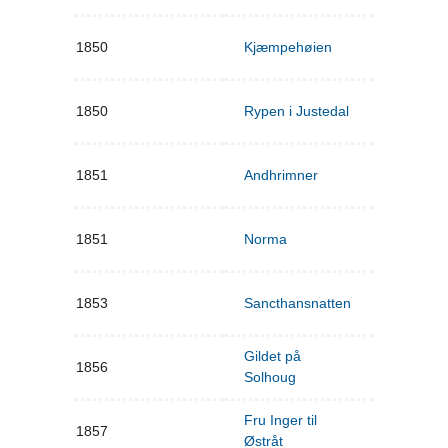
1850
Kjæmpehøien
1850
Rypen i Justedal
1851
Andhrimner
1851
Norma
1853
Sancthansnatten
Gildet på
1856
Solhoug
Fru Inger til
1857
Østråt