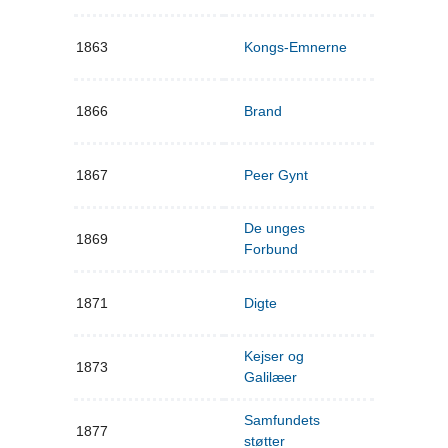
1863
Kongs-Emnerne
1866
Brand
1867
Peer Gynt
De unges
1869
Forbund
1871
Digte
Kejser og
1873
Galilæer
Samfundets
1877
støtter