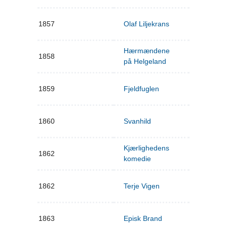
1857
Olaf Liljekrans
Hærmændene
1858
på Helgeland
1859
Fjeldfuglen
1860
Svanhild
Kjærlighedens
1862
komedie
1862
Terje Vigen
1863
Episk Brand