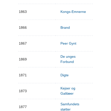
1863
Kongs-Emnerne
1866
Brand
1867
Peer Gynt
De unges
1869
Forbund
1871
Digte
Kejser og
1873
Galilæer
Samfundets
1877
støtter