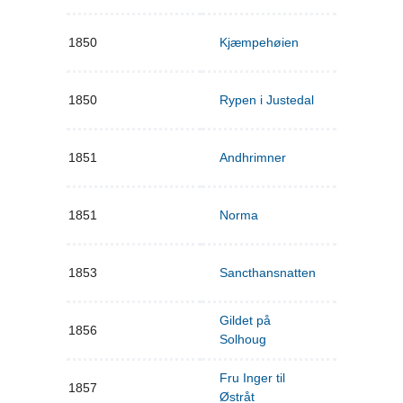
1850
Kjæmpehøien
1850
Rypen i Justedal
1851
Andhrimner
1851
Norma
1853
Sancthansnatten
Gildet på
1856
Solhoug
Fru Inger til
1857
Østråt