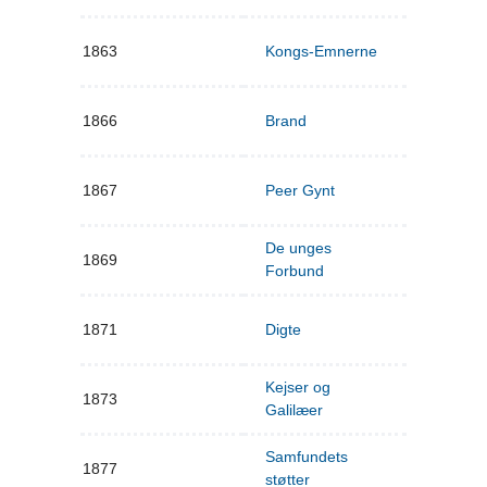
1863
Kongs-Emnerne
1866
Brand
1867
Peer Gynt
De unges
1869
Forbund
1871
Digte
Kejser og
1873
Galilæer
Samfundets
1877
støtter