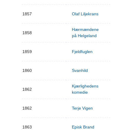
1857
Olaf Liljekrans
Hærmændene
1858
på Helgeland
1859
Fjeldfuglen
1860
Svanhild
Kjærlighedens
1862
komedie
1862
Terje Vigen
1863
Episk Brand