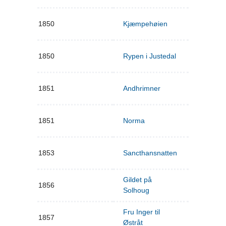
1850
Kjæmpehøien
1850
Rypen i Justedal
1851
Andhrimner
1851
Norma
1853
Sancthansnatten
Gildet på
1856
Solhoug
Fru Inger til
1857
Østråt