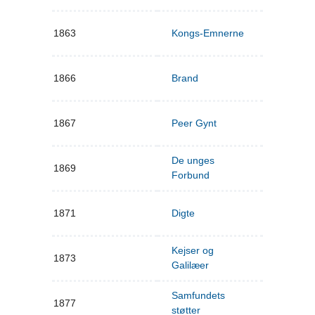
1863
Kongs-Emnerne
1866
Brand
1867
Peer Gynt
De unges
1869
Forbund
1871
Digte
Kejser og
1873
Galilæer
Samfundets
1877
støtter