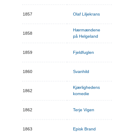
1857
Olaf Liljekrans
Hærmændene
1858
på Helgeland
1859
Fjeldfuglen
1860
Svanhild
Kjærlighedens
1862
komedie
1862
Terje Vigen
1863
Episk Brand