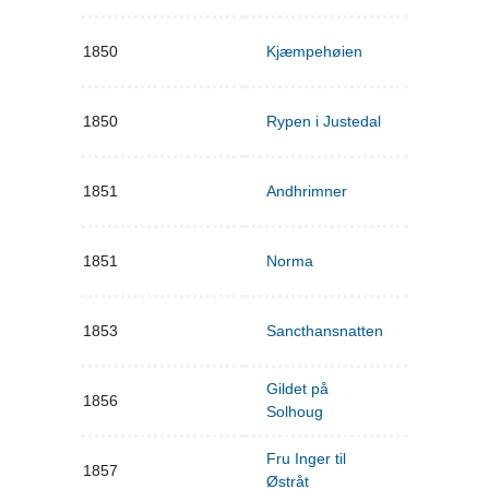
1850
Kjæmpehøien
1850
Rypen i Justedal
1851
Andhrimner
1851
Norma
1853
Sancthansnatten
Gildet på
1856
Solhoug
Fru Inger til
1857
Østråt