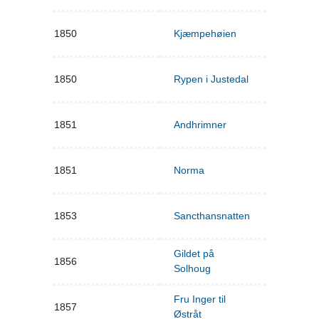
1850
Kjæmpehøien
1850
Rypen i Justedal
1851
Andhrimner
1851
Norma
1853
Sancthansnatten
Gildet på
1856
Solhoug
Fru Inger til
1857
Østråt