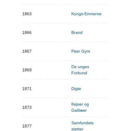
1863
Kongs-Emnerne
1866
Brand
1867
Peer Gynt
De unges
1869
Forbund
1871
Digte
Kejser og
1873
Galilæer
Samfundets
1877
støtter