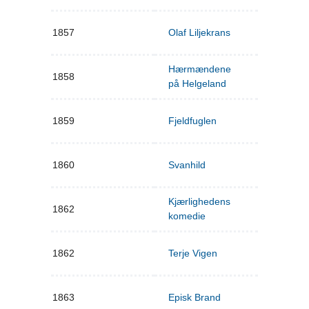
1857
Olaf Liljekrans
Hærmændene
1858
på Helgeland
1859
Fjeldfuglen
1860
Svanhild
Kjærlighedens
1862
komedie
1862
Terje Vigen
1863
Episk Brand