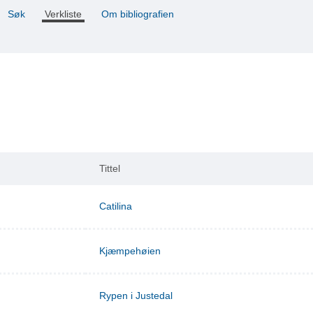
Søk
Verkliste
Om bibliografien
Tittel
Catilina
Kjæmpehøien
Rypen i Justedal