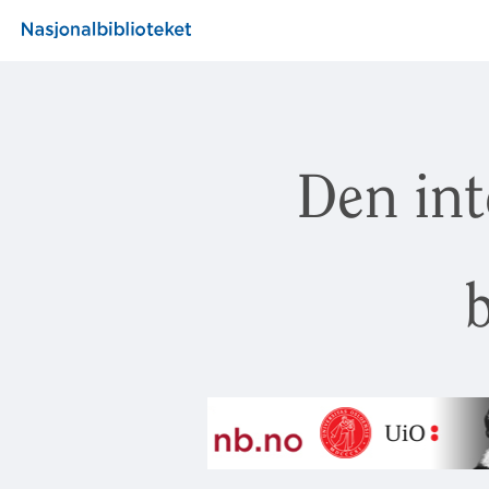
Den int
b