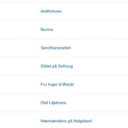
Andhrimner
Norma
Sancthansnatten
Gildet på Solhoug
Fru Inger til Østråt
Olaf Liljekrans
Hærmændene på Helgeland