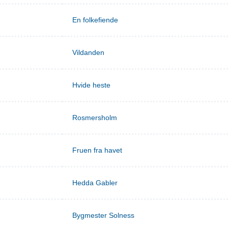
En folkefiende
Vildanden
Hvide heste
Rosmersholm
Fruen fra havet
Hedda Gabler
Bygmester Solness