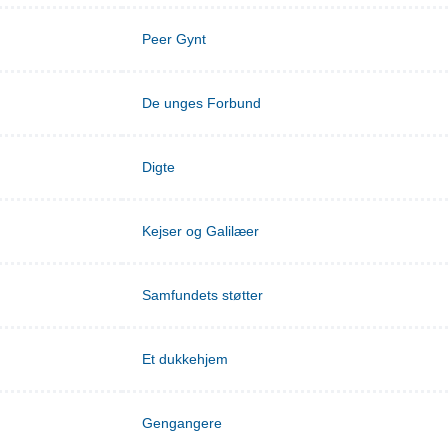
Peer Gynt
De unges Forbund
Digte
Kejser og Galilæer
Samfundets støtter
Et dukkehjem
Gengangere