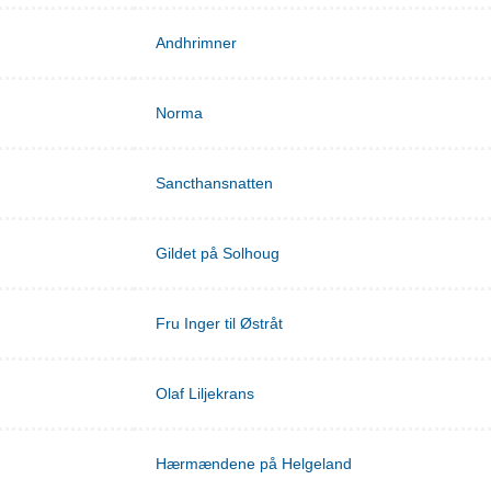
Andhrimner
Norma
Sancthansnatten
Gildet på Solhoug
Fru Inger til Østråt
Olaf Liljekrans
Hærmændene på Helgeland