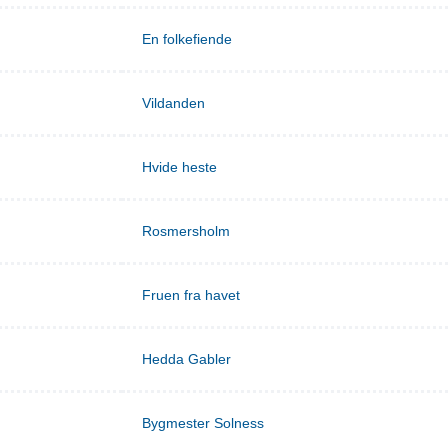
En folkefiende
Vildanden
Hvide heste
Rosmersholm
Fruen fra havet
Hedda Gabler
Bygmester Solness