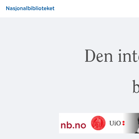
Den int
b