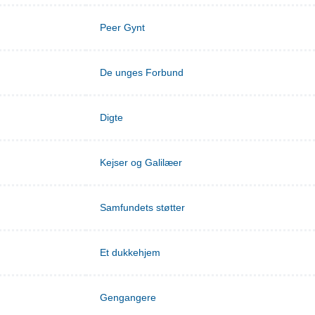
Peer Gynt
De unges Forbund
Digte
Kejser og Galilæer
Samfundets støtter
Et dukkehjem
Gengangere