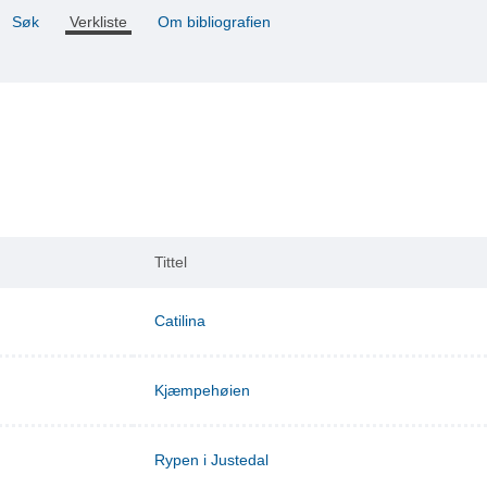
Søk
Verkliste
Om bibliografien
Tittel
Catilina
Kjæmpehøien
Rypen i Justedal