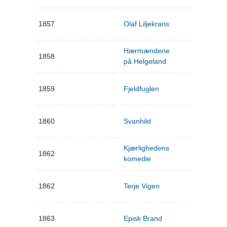
1857
Olaf Liljekrans
Hærmændene
1858
på Helgeland
1859
Fjeldfuglen
1860
Svanhild
Kjærlighedens
1862
komedie
1862
Terje Vigen
1863
Episk Brand