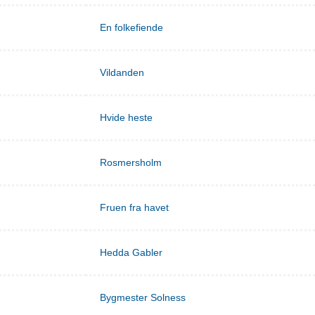
En folkefiende
Vildanden
Hvide heste
Rosmersholm
Fruen fra havet
Hedda Gabler
Bygmester Solness