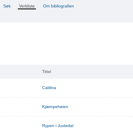
Søk
Verkliste
Om bibliografien
Tittel
Catilina
Kjæmpehøien
Rypen i Justedal