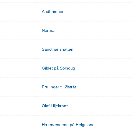
Andhrimner
Norma
Sancthansnatten
Gildet på Solhoug
Fru Inger til Østråt
Olaf Liljekrans
Hærmændene på Helgeland