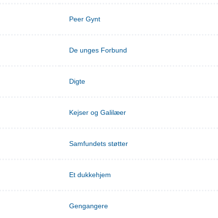
Peer Gynt
De unges Forbund
Digte
Kejser og Galilæer
Samfundets støtter
Et dukkehjem
Gengangere