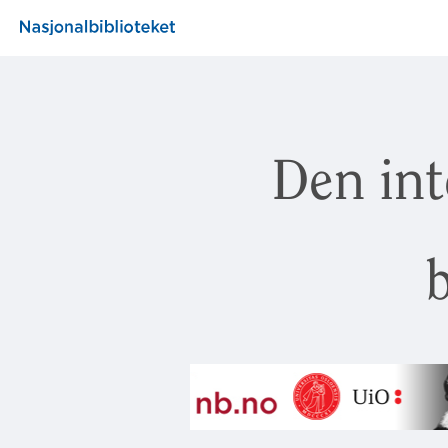
Den int
b