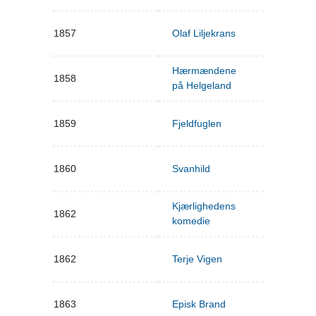
1857
Olaf Liljekrans
Hærmændene
1858
på Helgeland
1859
Fjeldfuglen
1860
Svanhild
Kjærlighedens
1862
komedie
1862
Terje Vigen
1863
Episk Brand