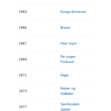
1863
Kongs-Emnerne
1866
Brand
1867
Peer Gynt
De unges
1869
Forbund
1871
Digte
Kejser og
1873
Galilæer
Samfundets
1877
støtter