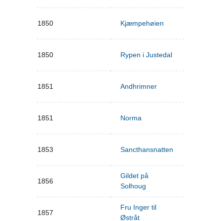
1850
Kjæmpehøien
1850
Rypen i Justedal
1851
Andhrimner
1851
Norma
1853
Sancthansnatten
Gildet på
1856
Solhoug
Fru Inger til
1857
Østråt