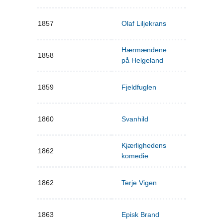
1857
Olaf Liljekrans
Hærmændene
1858
på Helgeland
1859
Fjeldfuglen
1860
Svanhild
Kjærlighedens
1862
komedie
1862
Terje Vigen
1863
Episk Brand