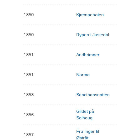
1850
Kjæmpehøien
1850
Rypen i Justedal
1851
Andhrimner
1851
Norma
1853
Sancthansnatten
Gildet på
1856
Solhoug
Fru Inger til
1857
Østråt