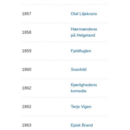
1857
Olaf Liljekrans
Hærmændene
1858
på Helgeland
1859
Fjeldfuglen
1860
Svanhild
Kjærlighedens
1862
komedie
1862
Terje Vigen
1863
Episk Brand