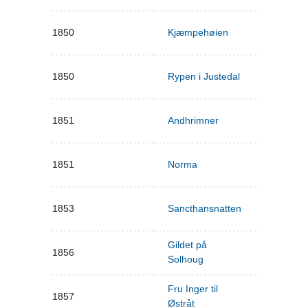
1850
Kjæmpehøien
1850
Rypen i Justedal
1851
Andhrimner
1851
Norma
1853
Sancthansnatten
Gildet på
1856
Solhoug
Fru Inger til
1857
Østråt