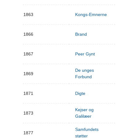
1863
Kongs-Emnerne
1866
Brand
1867
Peer Gynt
De unges
1869
Forbund
1871
Digte
Kejser og
1873
Galilæer
Samfundets
1877
støtter