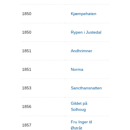
1850
Kjæmpehøien
1850
Rypen i Justedal
1851
Andhrimner
1851
Norma
1853
Sancthansnatten
Gildet på
1856
Solhoug
Fru Inger til
1857
Østråt