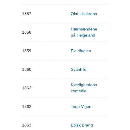
1857
Olaf Liljekrans
Hærmændene
1858
på Helgeland
1859
Fjeldfuglen
1860
Svanhild
Kjærlighedens
1862
komedie
1862
Terje Vigen
1863
Episk Brand