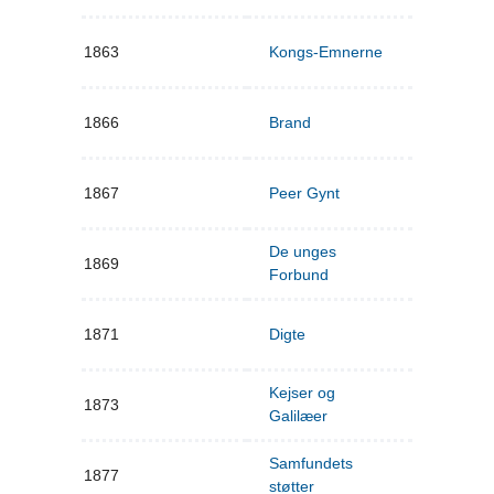
1863
Kongs-Emnerne
1866
Brand
1867
Peer Gynt
De unges
1869
Forbund
1871
Digte
Kejser og
1873
Galilæer
Samfundets
1877
støtter