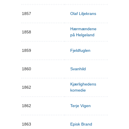
1857
Olaf Liljekrans
Hærmændene
1858
på Helgeland
1859
Fjeldfuglen
1860
Svanhild
Kjærlighedens
1862
komedie
1862
Terje Vigen
1863
Episk Brand