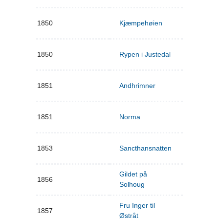
1850
Kjæmpehøien
1850
Rypen i Justedal
1851
Andhrimner
1851
Norma
1853
Sancthansnatten
Gildet på
1856
Solhoug
Fru Inger til
1857
Østråt