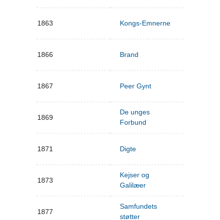
1863
Kongs-Emnerne
1866
Brand
1867
Peer Gynt
De unges
1869
Forbund
1871
Digte
Kejser og
1873
Galilæer
Samfundets
1877
støtter