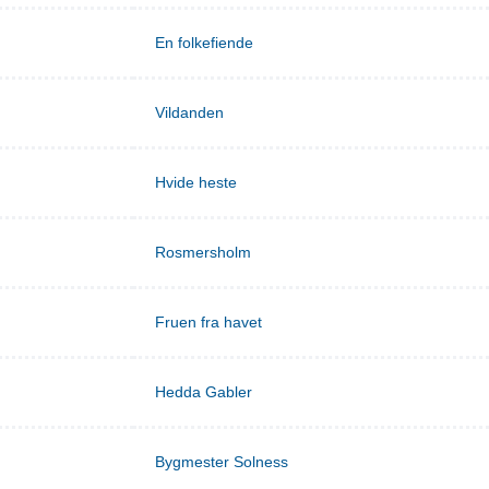
En folkefiende
Vildanden
Hvide heste
Rosmersholm
Fruen fra havet
Hedda Gabler
Bygmester Solness