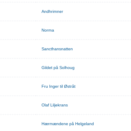
Andhrimner
Norma
Sancthansnatten
Gildet på Solhoug
Fru Inger til Østråt
Olaf Liljekrans
Hærmændene på Helgeland