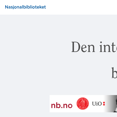
Den int
b