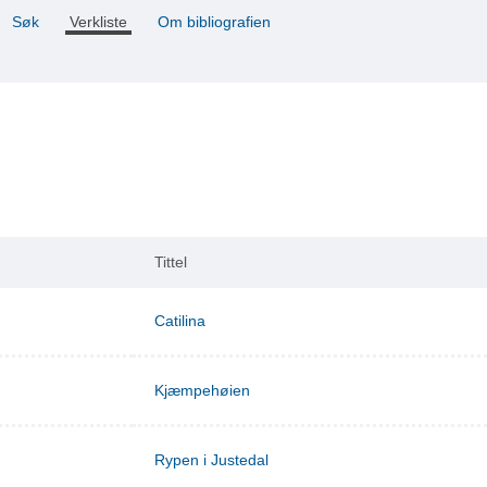
Søk
Verkliste
Om bibliografien
Tittel
Catilina
Kjæmpehøien
Rypen i Justedal