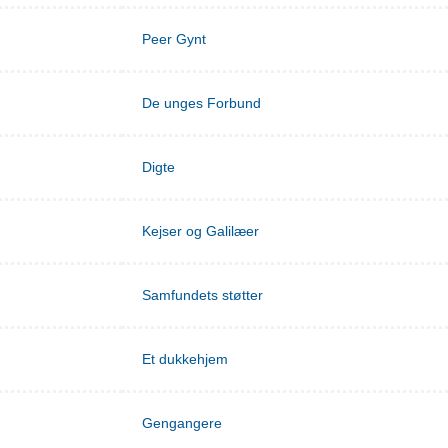
Peer Gynt
De unges Forbund
Digte
Kejser og Galilæer
Samfundets støtter
Et dukkehjem
Gengangere