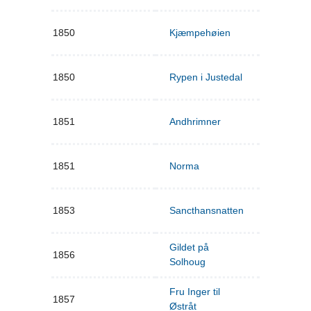
1850
Kjæmpehøien
1850
Rypen i Justedal
1851
Andhrimner
1851
Norma
1853
Sancthansnatten
Gildet på
1856
Solhoug
Fru Inger til
1857
Østråt