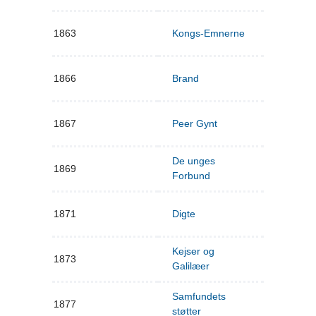
1863
Kongs-Emnerne
1866
Brand
1867
Peer Gynt
De unges
1869
Forbund
1871
Digte
Kejser og
1873
Galilæer
Samfundets
1877
støtter