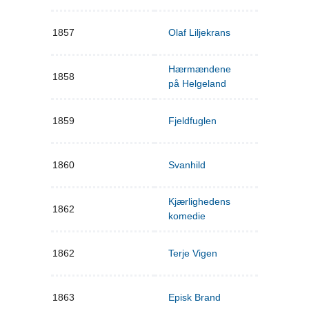
1857
Olaf Liljekrans
Hærmændene
1858
på Helgeland
1859
Fjeldfuglen
1860
Svanhild
Kjærlighedens
1862
komedie
1862
Terje Vigen
1863
Episk Brand