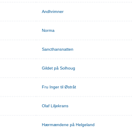
Andhrimner
Norma
Sancthansnatten
Gildet på Solhoug
Fru Inger til Østråt
Olaf Liljekrans
Hærmændene på Helgeland