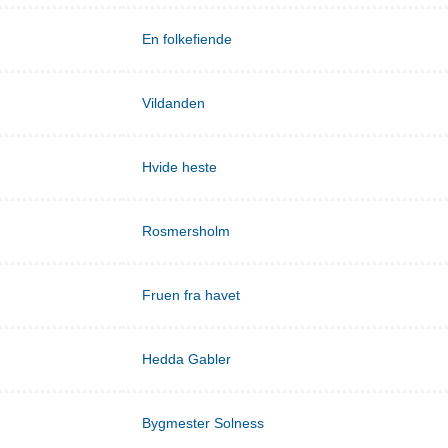
En folkefiende
Vildanden
Hvide heste
Rosmersholm
Fruen fra havet
Hedda Gabler
Bygmester Solness