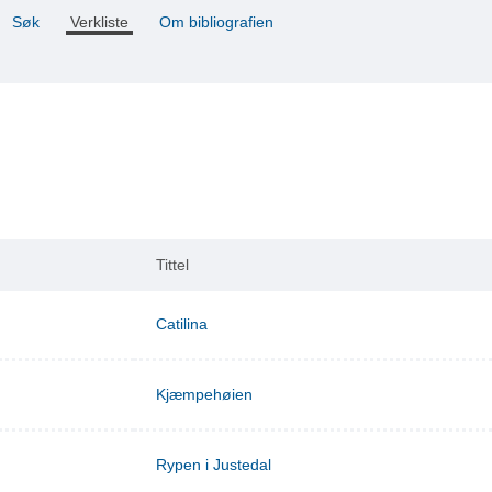
Søk
Verkliste
Om bibliografien
Tittel
Catilina
Kjæmpehøien
Rypen i Justedal