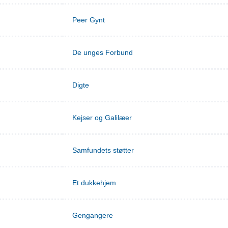
Peer Gynt
De unges Forbund
Digte
Kejser og Galilæer
Samfundets støtter
Et dukkehjem
Gengangere