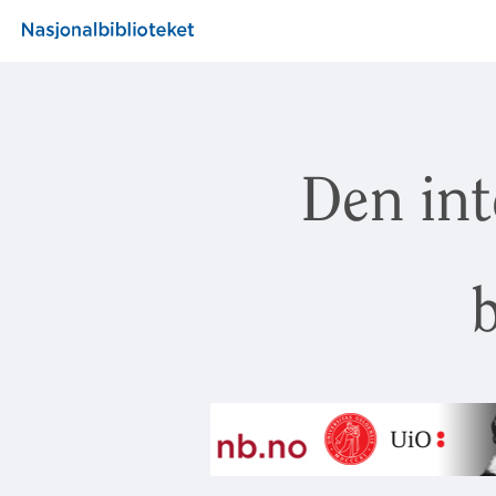
Den int
b