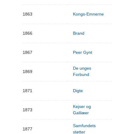
1863
Kongs-Emnerne
1866
Brand
1867
Peer Gynt
De unges
1869
Forbund
1871
Digte
Kejser og
1873
Galilæer
Samfundets
1877
støtter