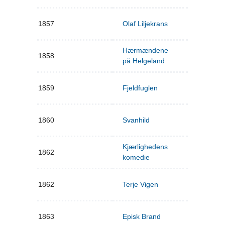
1857
Olaf Liljekrans
Hærmændene
1858
på Helgeland
1859
Fjeldfuglen
1860
Svanhild
Kjærlighedens
1862
komedie
1862
Terje Vigen
1863
Episk Brand