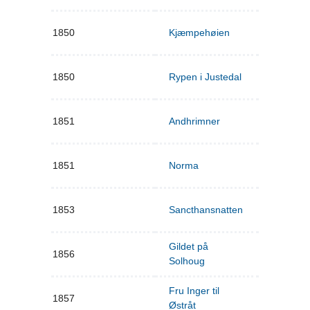
1850
Kjæmpehøien
1850
Rypen i Justedal
1851
Andhrimner
1851
Norma
1853
Sancthansnatten
Gildet på
1856
Solhoug
Fru Inger til
1857
Østråt