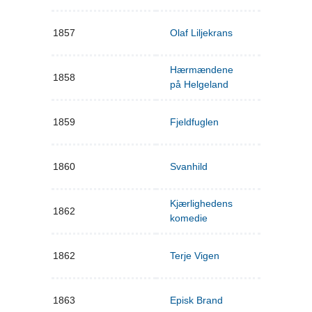
1857
Olaf Liljekrans
Hærmændene
1858
på Helgeland
1859
Fjeldfuglen
1860
Svanhild
Kjærlighedens
1862
komedie
1862
Terje Vigen
1863
Episk Brand