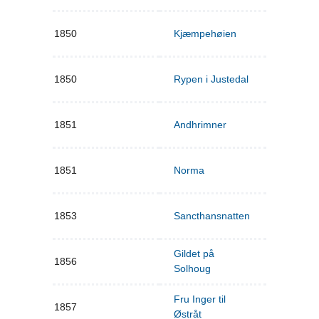
1850
Kjæmpehøien
1850
Rypen i Justedal
1851
Andhrimner
1851
Norma
1853
Sancthansnatten
Gildet på
1856
Solhoug
Fru Inger til
1857
Østråt