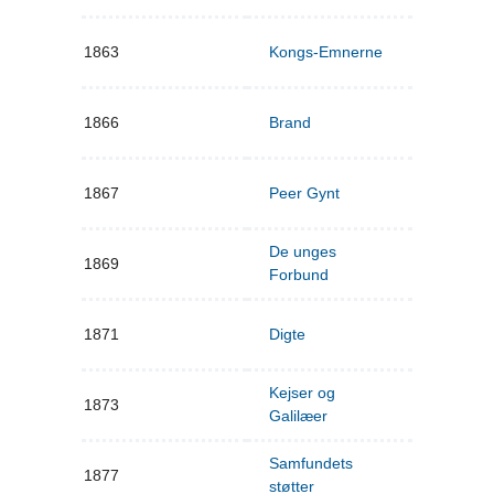
1863
Kongs-Emnerne
1866
Brand
1867
Peer Gynt
De unges
1869
Forbund
1871
Digte
Kejser og
1873
Galilæer
Samfundets
1877
støtter