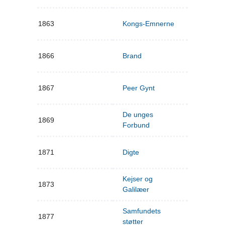
1863
Kongs-Emnerne
1866
Brand
1867
Peer Gynt
De unges
1869
Forbund
1871
Digte
Kejser og
1873
Galilæer
Samfundets
1877
støtter