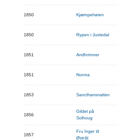
1850
Kjæmpehøien
1850
Rypen i Justedal
1851
Andhrimner
1851
Norma
1853
Sancthansnatten
Gildet på
1856
Solhoug
Fru Inger til
1857
Østråt