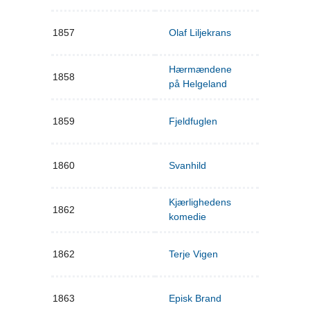
1857
Olaf Liljekrans
Hærmændene
1858
på Helgeland
1859
Fjeldfuglen
1860
Svanhild
Kjærlighedens
1862
komedie
1862
Terje Vigen
1863
Episk Brand