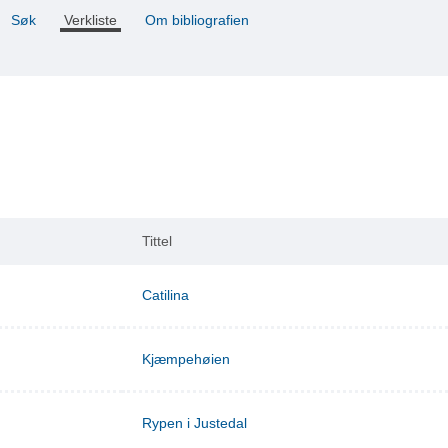
Søk
Verkliste
Om bibliografien
Tittel
Catilina
Kjæmpehøien
Rypen i Justedal