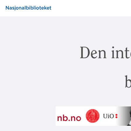
Den int
b