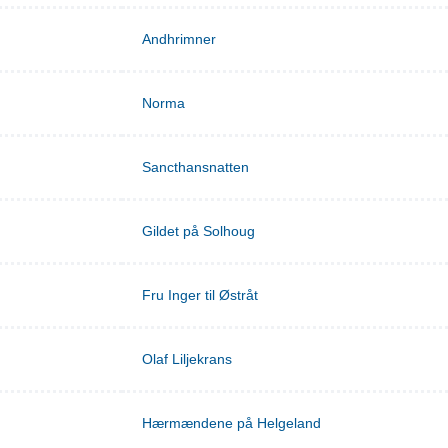
Andhrimner
Norma
Sancthansnatten
Gildet på Solhoug
Fru Inger til Østråt
Olaf Liljekrans
Hærmændene på Helgeland