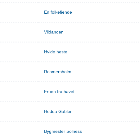
En folkefiende
Vildanden
Hvide heste
Rosmersholm
Fruen fra havet
Hedda Gabler
Bygmester Solness