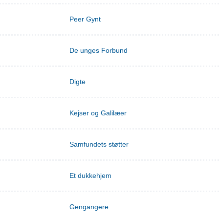
Peer Gynt
De unges Forbund
Digte
Kejser og Galilæer
Samfundets støtter
Et dukkehjem
Gengangere