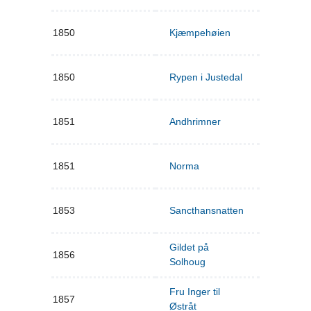
1850
Kjæmpehøien
1850
Rypen i Justedal
1851
Andhrimner
1851
Norma
1853
Sancthansnatten
Gildet på
1856
Solhoug
Fru Inger til
1857
Østråt