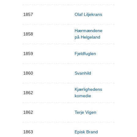
1857
Olaf Liljekrans
Hærmændene
1858
på Helgeland
1859
Fjeldfuglen
1860
Svanhild
Kjærlighedens
1862
komedie
1862
Terje Vigen
1863
Episk Brand