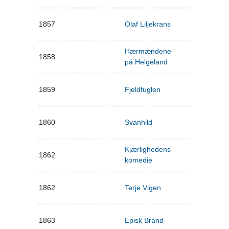
1857
Olaf Liljekrans
Hærmændene
1858
på Helgeland
1859
Fjeldfuglen
1860
Svanhild
Kjærlighedens
1862
komedie
1862
Terje Vigen
1863
Episk Brand