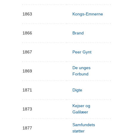
1863
Kongs-Emnerne
1866
Brand
1867
Peer Gynt
De unges
1869
Forbund
1871
Digte
Kejser og
1873
Galilæer
Samfundets
1877
støtter