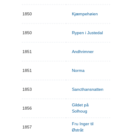
1850
Kjæmpehøien
1850
Rypen i Justedal
1851
Andhrimner
1851
Norma
1853
Sancthansnatten
Gildet på
1856
Solhoug
Fru Inger til
1857
Østråt