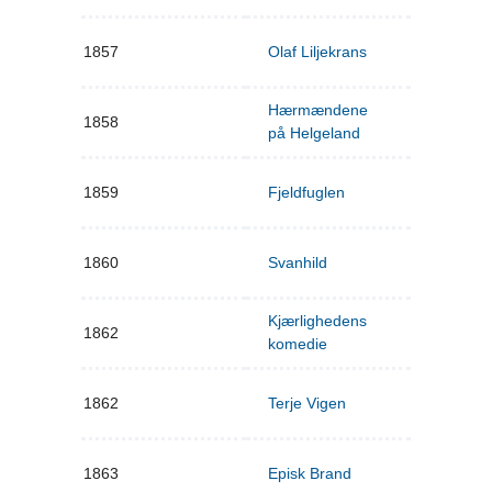
1857
Olaf Liljekrans
Hærmændene
1858
på Helgeland
1859
Fjeldfuglen
1860
Svanhild
Kjærlighedens
1862
komedie
1862
Terje Vigen
1863
Episk Brand