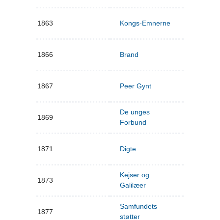
1863
Kongs-Emnerne
1866
Brand
1867
Peer Gynt
De unges
1869
Forbund
1871
Digte
Kejser og
1873
Galilæer
Samfundets
1877
støtter