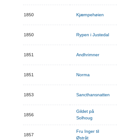
1850
Kjæmpehøien
1850
Rypen i Justedal
1851
Andhrimner
1851
Norma
1853
Sancthansnatten
Gildet på
1856
Solhoug
Fru Inger til
1857
Østråt