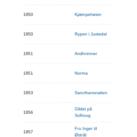
1850
Kjæmpehøien
1850
Rypen i Justedal
1851
Andhrimner
1851
Norma
1853
Sancthansnatten
Gildet på
1856
Solhoug
Fru Inger til
1857
Østråt