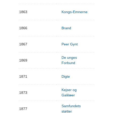
1863
Kongs-Emnerne
1866
Brand
1867
Peer Gynt
De unges
1869
Forbund
1871
Digte
Kejser og
1873
Galilæer
Samfundets
1877
støtter