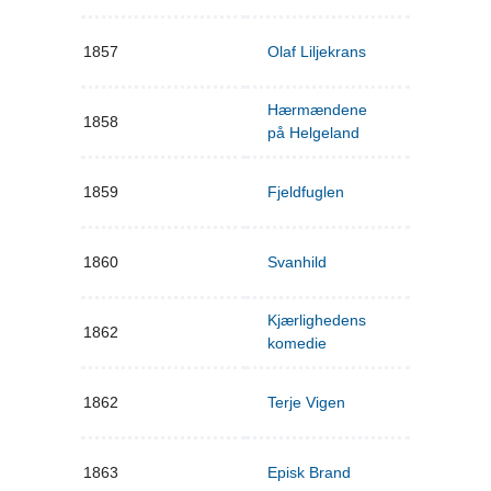
1857
Olaf Liljekrans
Hærmændene
1858
på Helgeland
1859
Fjeldfuglen
1860
Svanhild
Kjærlighedens
1862
komedie
1862
Terje Vigen
1863
Episk Brand