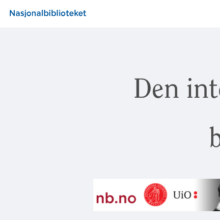
Den int
b