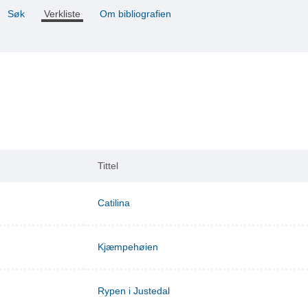
Søk
Verkliste
Om bibliografien
Tittel
Catilina
Kjæmpehøien
Rypen i Justedal