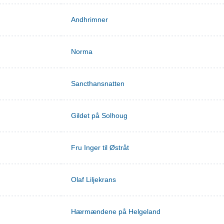
Andhrimner
Norma
Sancthansnatten
Gildet på Solhoug
Fru Inger til Østråt
Olaf Liljekrans
Hærmændene på Helgeland