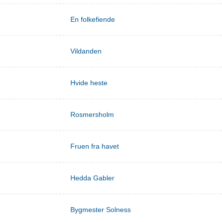
En folkefiende
Vildanden
Hvide heste
Rosmersholm
Fruen fra havet
Hedda Gabler
Bygmester Solness