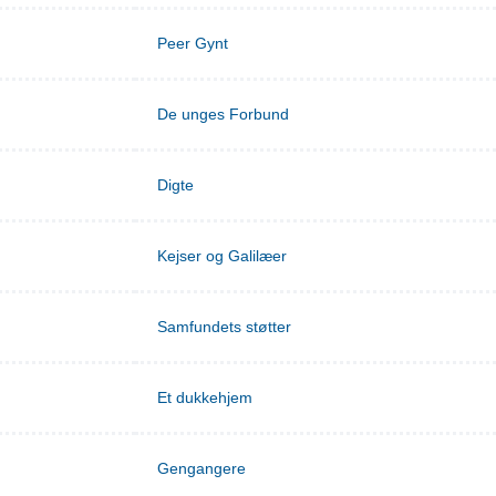
Peer Gynt
De unges Forbund
Digte
Kejser og Galilæer
Samfundets støtter
Et dukkehjem
Gengangere