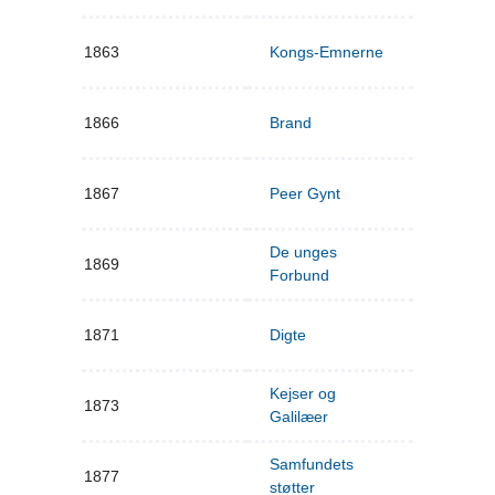
1863
Kongs-Emnerne
1866
Brand
1867
Peer Gynt
De unges
1869
Forbund
1871
Digte
Kejser og
1873
Galilæer
Samfundets
1877
støtter