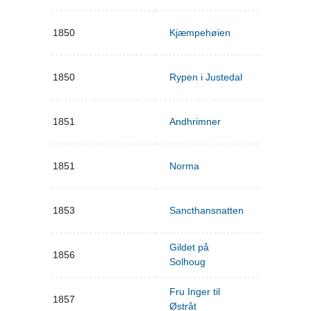
1850
Kjæmpehøien
1850
Rypen i Justedal
1851
Andhrimner
1851
Norma
1853
Sancthansnatten
Gildet på
1856
Solhoug
Fru Inger til
1857
Østråt