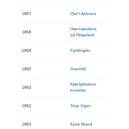
1857
Olaf Liljekrans
Hærmændene
1858
på Helgeland
1859
Fjeldfuglen
1860
Svanhild
Kjærlighedens
1862
komedie
1862
Terje Vigen
1863
Episk Brand