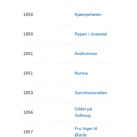
1850
Kjæmpehøien
1850
Rypen i Justedal
1851
Andhrimner
1851
Norma
1853
Sancthansnatten
Gildet på
1856
Solhoug
Fru Inger til
1857
Østråt