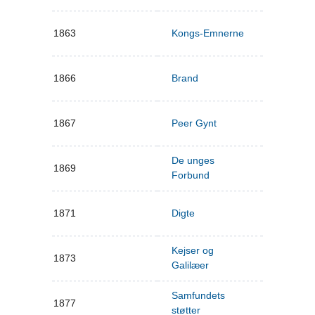
1863
Kongs-Emnerne
1866
Brand
1867
Peer Gynt
De unges
1869
Forbund
1871
Digte
Kejser og
1873
Galilæer
Samfundets
1877
støtter