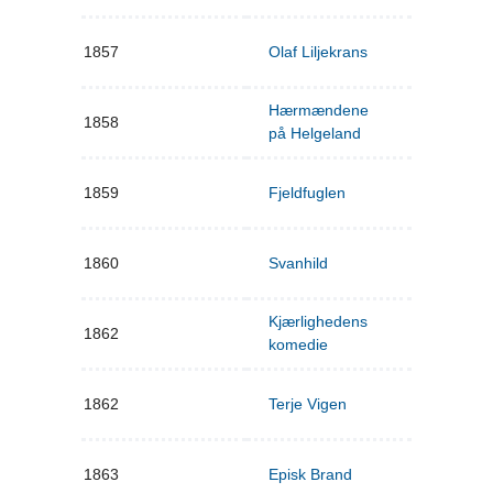
1857
Olaf Liljekrans
Hærmændene
1858
på Helgeland
1859
Fjeldfuglen
1860
Svanhild
Kjærlighedens
1862
komedie
1862
Terje Vigen
1863
Episk Brand