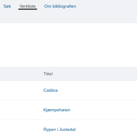
Søk
Verkliste
Om bibliografien
Tittel
Catilina
Kjæmpehøien
Rypen i Justedal