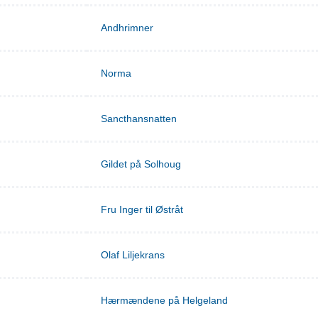
Andhrimner
Norma
Sancthansnatten
Gildet på Solhoug
Fru Inger til Østråt
Olaf Liljekrans
Hærmændene på Helgeland