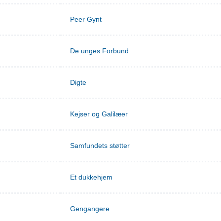
Peer Gynt
De unges Forbund
Digte
Kejser og Galilæer
Samfundets støtter
Et dukkehjem
Gengangere