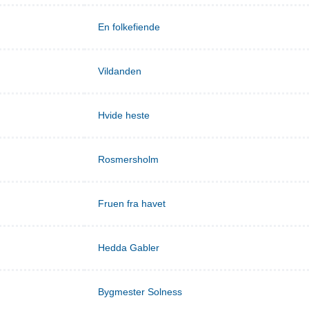
En folkefiende
Vildanden
Hvide heste
Rosmersholm
Fruen fra havet
Hedda Gabler
Bygmester Solness