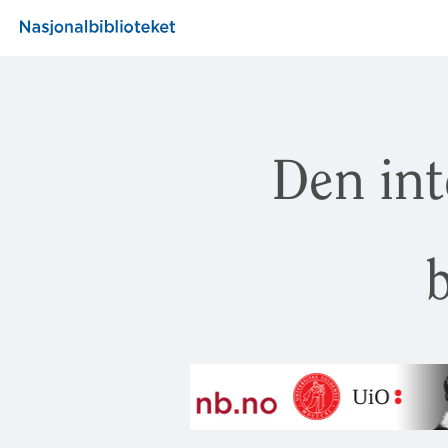
Den int
b