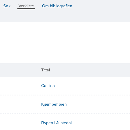
Søk
Verkliste
Om bibliografien
Tittel
Catilina
Kjæmpehøien
Rypen i Justedal