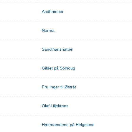
Andhrimner
Norma
Sancthansnatten
Gildet på Solhoug
Fru Inger til Østråt
Olaf Liljekrans
Hærmændene på Helgeland