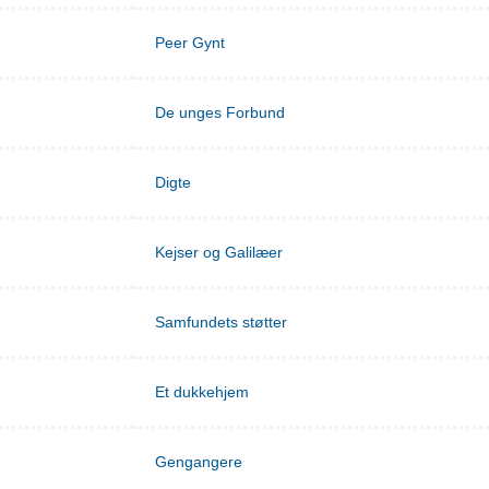
Peer Gynt
De unges Forbund
Digte
Kejser og Galilæer
Samfundets støtter
Et dukkehjem
Gengangere