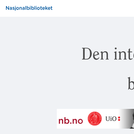
Den int
b