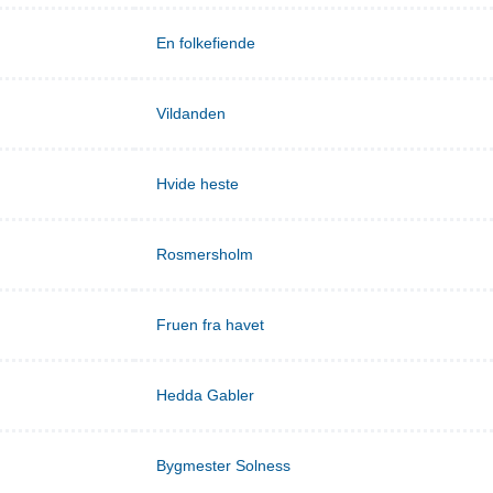
En folkefiende
Vildanden
Hvide heste
Rosmersholm
Fruen fra havet
Hedda Gabler
Bygmester Solness