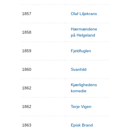
1857
Olaf Liljekrans
Hærmændene
1858
på Helgeland
1859
Fjeldfuglen
1860
Svanhild
Kjærlighedens
1862
komedie
1862
Terje Vigen
1863
Episk Brand