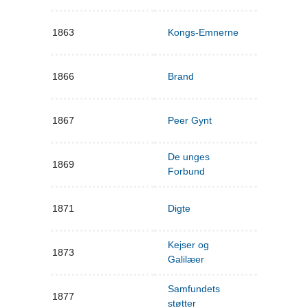
1863
Kongs-Emnerne
1866
Brand
1867
Peer Gynt
De unges
1869
Forbund
1871
Digte
Kejser og
1873
Galilæer
Samfundets
1877
støtter