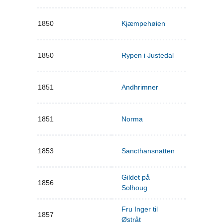
1850
Kjæmpehøien
1850
Rypen i Justedal
1851
Andhrimner
1851
Norma
1853
Sancthansnatten
Gildet på
1856
Solhoug
Fru Inger til
1857
Østråt