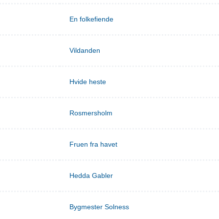
En folkefiende
Vildanden
Hvide heste
Rosmersholm
Fruen fra havet
Hedda Gabler
Bygmester Solness