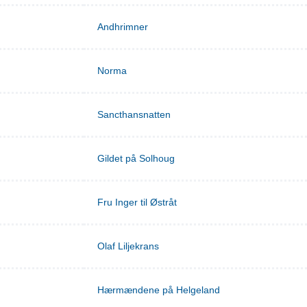
Andhrimner
Norma
Sancthansnatten
Gildet på Solhoug
Fru Inger til Østråt
Olaf Liljekrans
Hærmændene på Helgeland