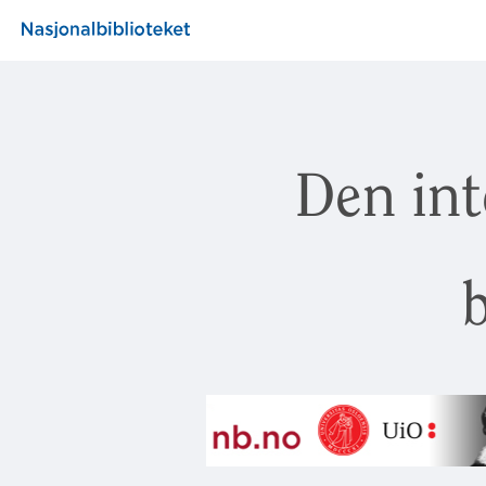
Den int
b