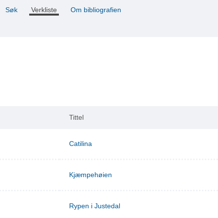
Søk
Verkliste
Om bibliografien
Tittel
Catilina
Kjæmpehøien
Rypen i Justedal