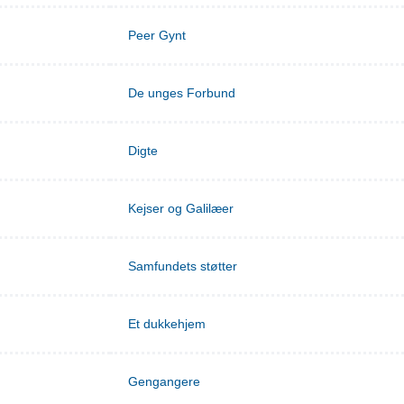
Peer Gynt
De unges Forbund
Digte
Kejser og Galilæer
Samfundets støtter
Et dukkehjem
Gengangere