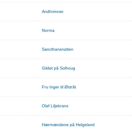
Andhrimner
Norma
Sancthansnatten
Gildet på Solhoug
Fru Inger til Østråt
Olaf Liljekrans
Hærmændene på Helgeland