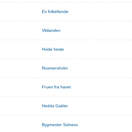
En folkefiende
Vildanden
Hvide heste
Rosmersholm
Fruen fra havet
Hedda Gabler
Bygmester Solness