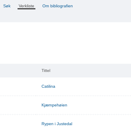
Søk
Verkliste
Om bibliografien
Tittel
Catilina
Kjæmpehøien
Rypen i Justedal