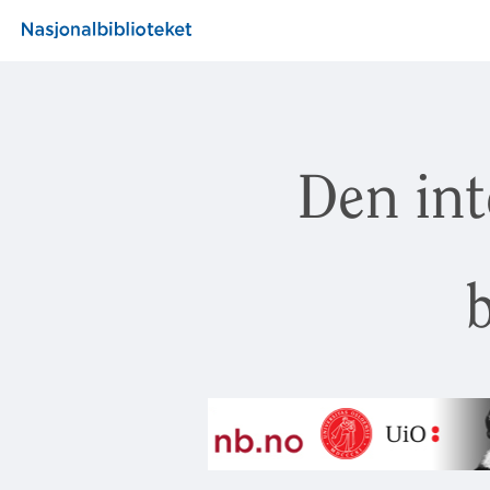
Den int
b