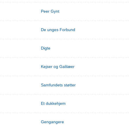
Peer Gynt
De unges Forbund
Digte
Kejser og Galilæer
Samfundets støtter
Et dukkehjem
Gengangere