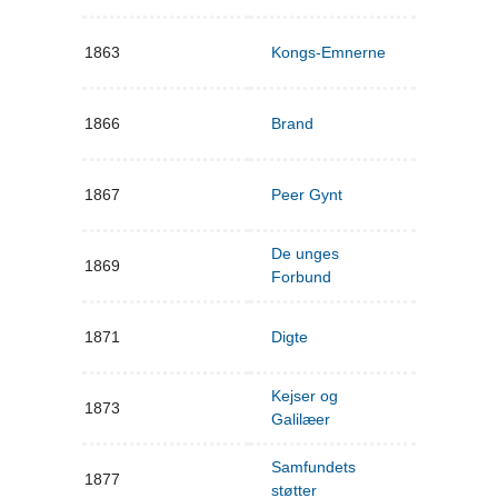
1863
Kongs-Emnerne
1866
Brand
1867
Peer Gynt
De unges
1869
Forbund
1871
Digte
Kejser og
1873
Galilæer
Samfundets
1877
støtter