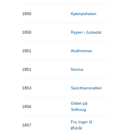
1850
Kjæmpehøien
1850
Rypen i Justedal
1851
Andhrimner
1851
Norma
1853
Sancthansnatten
Gildet på
1856
Solhoug
Fru Inger til
1857
Østråt