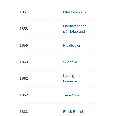
1857
Olaf Liljekrans
Hærmændene
1858
på Helgeland
1859
Fjeldfuglen
1860
Svanhild
Kjærlighedens
1862
komedie
1862
Terje Vigen
1863
Episk Brand