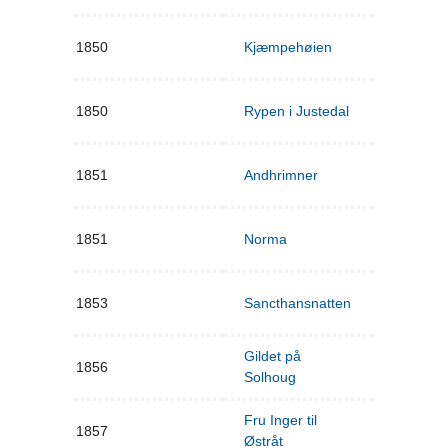
1850
Kjæmpehøien
1850
Rypen i Justedal
1851
Andhrimner
1851
Norma
1853
Sancthansnatten
Gildet på
1856
Solhoug
Fru Inger til
1857
Østråt