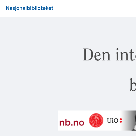
Den int
b