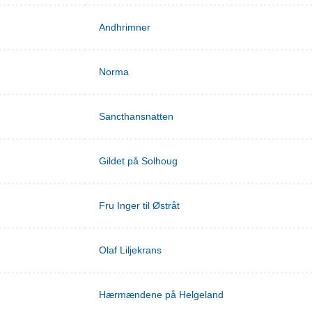
Andhrimner
Norma
Sancthansnatten
Gildet på Solhoug
Fru Inger til Østråt
Olaf Liljekrans
Hærmændene på Helgeland