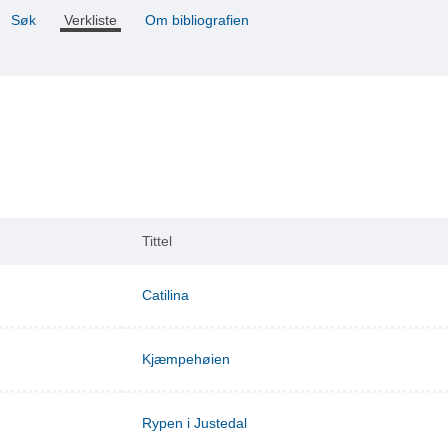
Søk
Verkliste
Om bibliografien
Tittel
Catilina
Kjæmpehøien
Rypen i Justedal