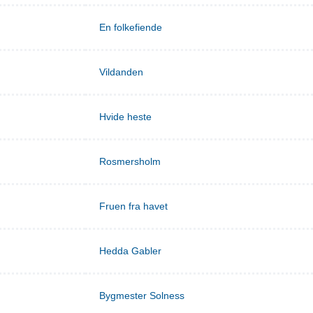
En folkefiende
Vildanden
Hvide heste
Rosmersholm
Fruen fra havet
Hedda Gabler
Bygmester Solness