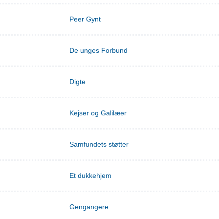
Peer Gynt
De unges Forbund
Digte
Kejser og Galilæer
Samfundets støtter
Et dukkehjem
Gengangere