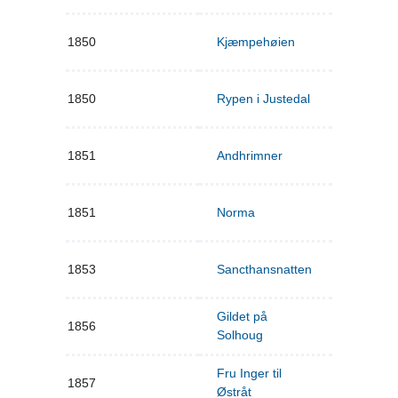
1850
Kjæmpehøien
1850
Rypen i Justedal
1851
Andhrimner
1851
Norma
1853
Sancthansnatten
Gildet på
1856
Solhoug
Fru Inger til
1857
Østråt