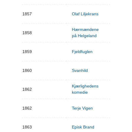
1857
Olaf Liljekrans
Hærmændene
1858
på Helgeland
1859
Fjeldfuglen
1860
Svanhild
Kjærlighedens
1862
komedie
1862
Terje Vigen
1863
Episk Brand