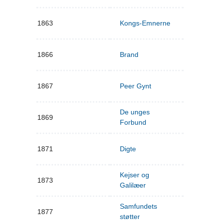
1863
Kongs-Emnerne
1866
Brand
1867
Peer Gynt
De unges
1869
Forbund
1871
Digte
Kejser og
1873
Galilæer
Samfundets
1877
støtter