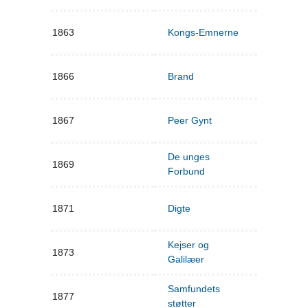
1863
Kongs-Emnerne
1866
Brand
1867
Peer Gynt
De unges
1869
Forbund
1871
Digte
Kejser og
1873
Galilæer
Samfundets
1877
støtter