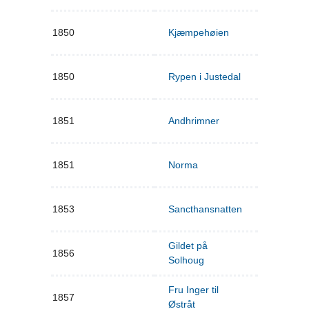
1850
Kjæmpehøien
1850
Rypen i Justedal
1851
Andhrimner
1851
Norma
1853
Sancthansnatten
Gildet på
1856
Solhoug
Fru Inger til
1857
Østråt