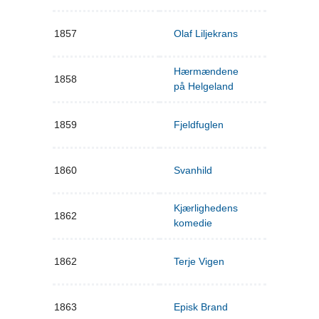
1857
Olaf Liljekrans
Hærmændene
1858
på Helgeland
1859
Fjeldfuglen
1860
Svanhild
Kjærlighedens
1862
komedie
1862
Terje Vigen
1863
Episk Brand