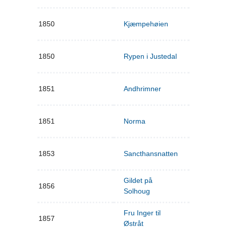
1850
Kjæmpehøien
1850
Rypen i Justedal
1851
Andhrimner
1851
Norma
1853
Sancthansnatten
Gildet på
1856
Solhoug
Fru Inger til
1857
Østråt