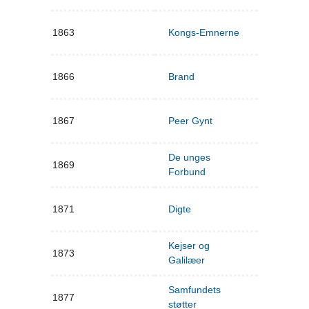
1863
Kongs-Emnerne
1866
Brand
1867
Peer Gynt
De unges
1869
Forbund
1871
Digte
Kejser og
1873
Galilæer
Samfundets
1877
støtter