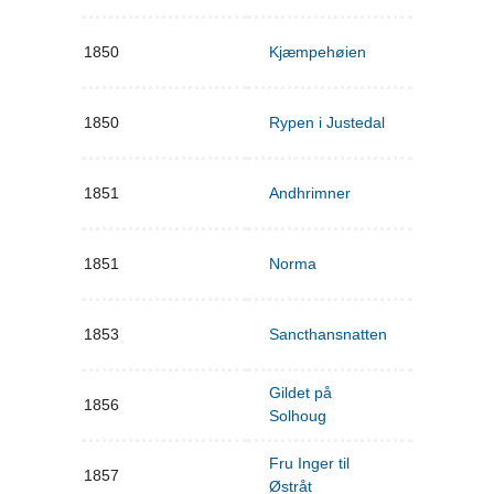
1850
Kjæmpehøien
1850
Rypen i Justedal
1851
Andhrimner
1851
Norma
1853
Sancthansnatten
Gildet på
1856
Solhoug
Fru Inger til
1857
Østråt