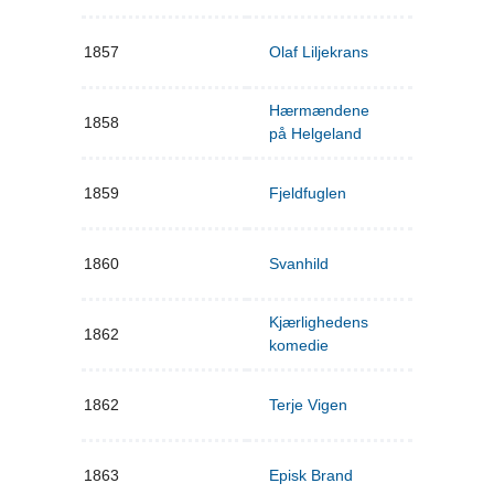
1857
Olaf Liljekrans
Hærmændene
1858
på Helgeland
1859
Fjeldfuglen
1860
Svanhild
Kjærlighedens
1862
komedie
1862
Terje Vigen
1863
Episk Brand