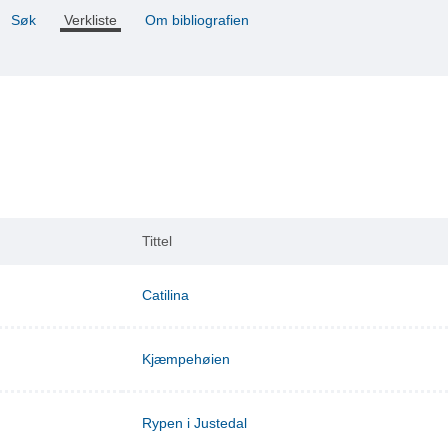
Søk
Verkliste
Om bibliografien
Tittel
Catilina
Kjæmpehøien
Rypen i Justedal