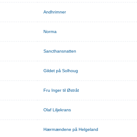
Andhrimner
Norma
Sancthansnatten
Gildet på Solhoug
Fru Inger til Østråt
Olaf Liljekrans
Hærmændene på Helgeland