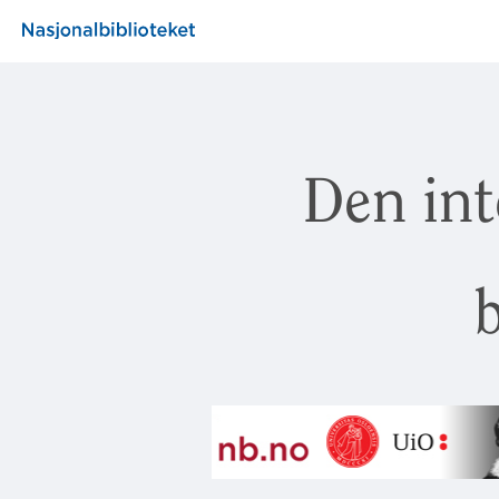
Den int
b