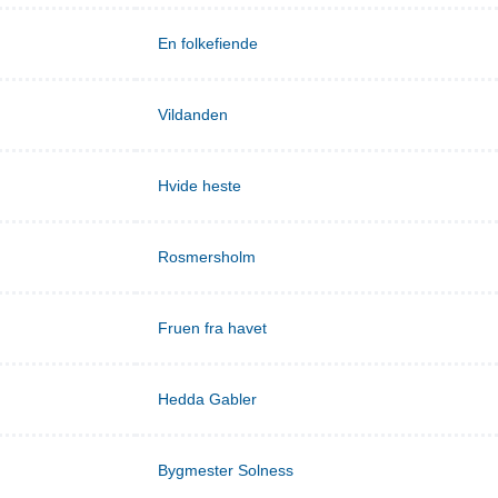
En folkefiende
Vildanden
Hvide heste
Rosmersholm
Fruen fra havet
Hedda Gabler
Bygmester Solness