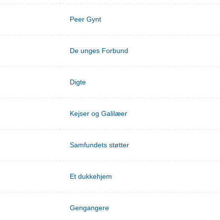
Peer Gynt
De unges Forbund
Digte
Kejser og Galilæer
Samfundets støtter
Et dukkehjem
Gengangere