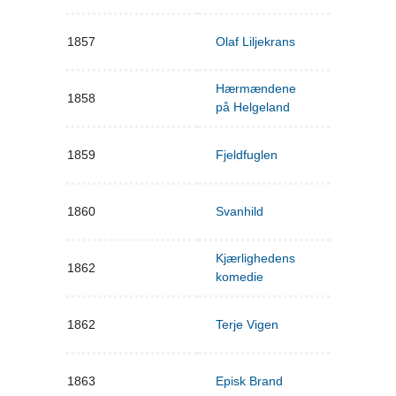
1857
Olaf Liljekrans
Hærmændene
1858
på Helgeland
1859
Fjeldfuglen
1860
Svanhild
Kjærlighedens
1862
komedie
1862
Terje Vigen
1863
Episk Brand