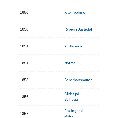
1850
Kjæmpehøien
1850
Rypen i Justedal
1851
Andhrimner
1851
Norma
1853
Sancthansnatten
Gildet på
1856
Solhoug
Fru Inger til
1857
Østråt