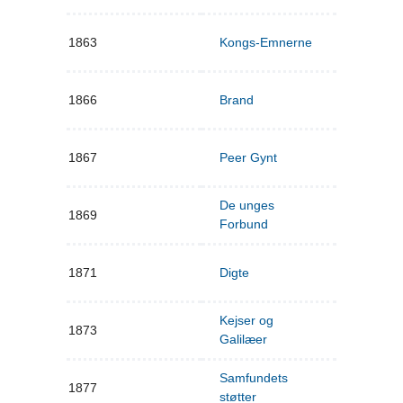
1863
Kongs-Emnerne
1866
Brand
1867
Peer Gynt
De unges
1869
Forbund
1871
Digte
Kejser og
1873
Galilæer
Samfundets
1877
støtter